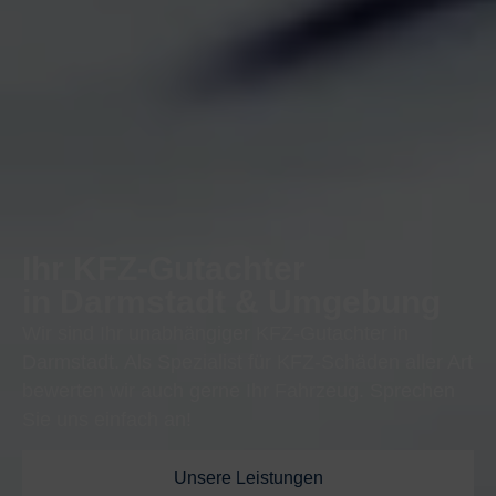
Ihr
KFZ-Gutachter
in Darmstadt & Umgebung
Wir sind Ihr unabhängiger KFZ-Gutachter in
Darmstadt. Als Spezialist für KFZ-Schäden aller Art
bewerten wir auch gerne Ihr Fahrzeug. Sprechen
Sie uns einfach an!
Unsere Leistungen