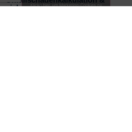
Unfallschadenkalkulation &
Klicke hier, um Marketing-Cookies zu
vieles mehr
akzeptieren und diesen Inhalt zu
aktivieren
Unfallgutachten
Wertgutachten
Lackschichtmessung
Schuldfrage
Kaskogutachten
Viele zufriedene Kunden
Suchen Sie einen freien und unabhängigen Kfz
Gutachter in Darmstadt, Griesheim, Groß