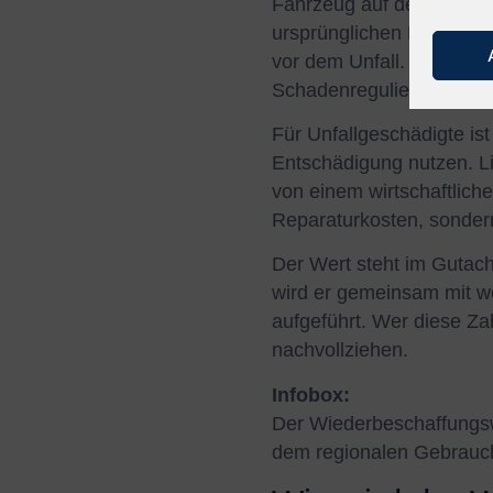
Fahrzeug auf dem region
ursprünglichen Neupreis,
vor dem Unfall. Der Wert
Schadenregulierung.
Für Unfallgeschädigte is
Entschädigung nutzen. L
von einem wirtschaftliche
Reparaturkosten, sonder
Der Wert steht im Gutac
wird er gemeinsam mit we
aufgeführt. Wer diese Za
nachvollziehen.
Infobox:
Der Wiederbeschaffungsw
dem regionalen Gebrauc