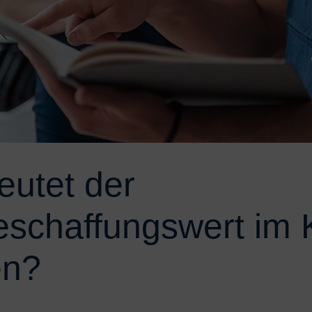
utet der
schaffungswert im 
en?