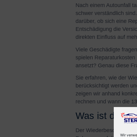
Nach einem Autounfall tau
schwer verständlich sind
darüber, ob sich eine Rep
Entschädigung die Versi
direkten Einfluss auf me
Viele Geschädigte frage
spielen Reparaturkosten 
ansetzt? Genau diese Fra
Sie erfahren, wie der Wi
berücksichtigt werden u
zeigen wir anhand konkre
rechnen und wann die 130
Was ist der W
Der Wiederbeschaffungsw
Wir verwe