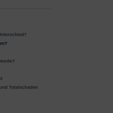
Unterschied?
den?
 wurde?
st
 und Totalschaden