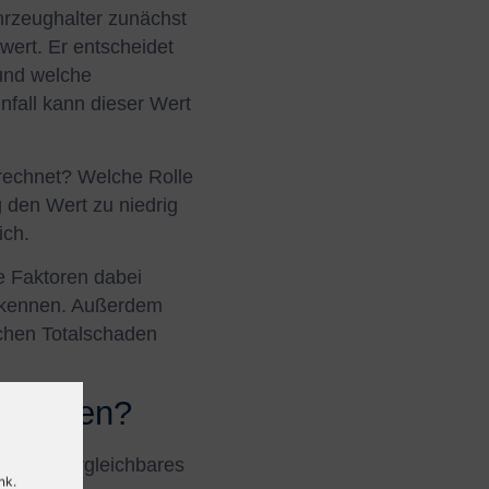
ahrzeughalter zunächst
wert. Er entscheidet
 und welche
fall kann dieser Wert
rechnet? Welche Rolle
 den Wert zu niedrig
ich.
e Faktoren dabei
erkennen. Außerdem
ichen Totalschaden
utachten?
um ein vergleichbares
nk.