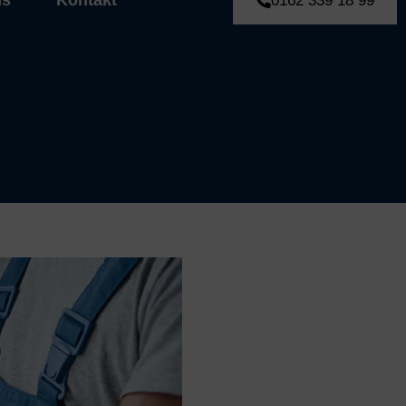
ns
Kontakt
0162 339 18 99