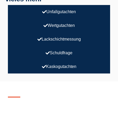
Unfallgutachten
Wertgutachten
Lackschichtmessung
Schuldfrage
Kaskogutachten
Viele zufriedene Kunden
Suchen Sie einen freien und unabhängigen Kfz
Gutachter in Darmstadt, Griesheim, Groß
Zimmern oder Umgebung?