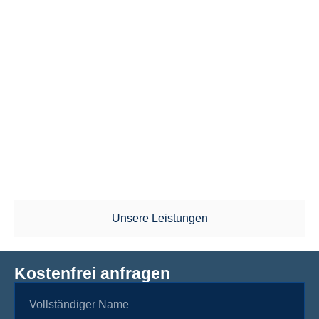
Ihr
KFZ-Gutachter
in Darmstadt & Umgebung
Wir sind Ihr unabhängiger KFZ-Gutachter in
Darmstadt. Als Spezialist für KFZ-Schäden aller Art
bewerten wir auch gerne Ihr Fahrzeug. Sprechen
Sie uns einfach an!
Unsere Leistungen
Kostenfrei anfragen