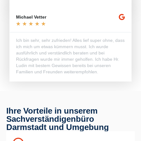
Michael Vetter
★
★
★
★
★
Ich bin sehr, sehr zufrieden! Alles lief super ohne, dass
ich mich um etwas kümmern musst. Ich wurde
ausführlich und verständlich beraten und bei
Rückfragen wurde mir immer geholfen. Ich habe Hr.
Ludin mit bestem Gewissen bereits bei unseren
Familien und Freunden weiterempfohlen.
Ihre Vorteile in unserem
Sachverständigenbüro
Darmstadt und Umgebung